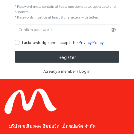
* Password must contain at least one lowercase, uppercase and
numbers
* Passwords must be at least 8 characters with letters
I acknowledge and accept
the Privacy Policy
Register
Already a member?
Log in
บริษัท มณีมงคล อิมปอร์ต-เอ็กซปอร์ต จำกัด﻿