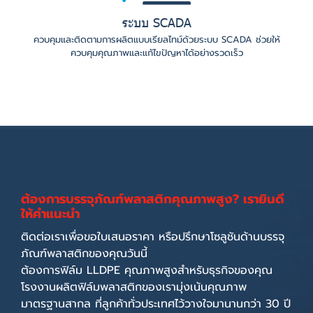
ระบบ SCADA
ควบคุมและติดตามการผลิตแบบเรียลไทม์ด้วยระบบ SCADA ช่วยให้
ควบคุมคุณภาพและแก้ไขปัญหาได้อย่างรวดเร็ว
ต้
อ
ง
ก
า
ร
บ
ร
ร
จุ
ภั
ณ
ฑ์
พ
ล
า
ส
ติ
ก
คุ
ณ
ภ
า
พ
สู
ง
?
เ
ร
า
ยิ
น
ดี
ใ
ห้
คำ
แ
น
ะ
นำ
ติดต่อเราเพื่อขอใบเสนอราคา หรือปรึกษาโซลูชันด้านบรรจุ
ภัณฑ์พลาสติกของคุณวันนี้
ต้องการฟิล์ม LLDPE คุณภาพสูงสำหรับธุรกิจของคุณ
โรงงานผลิตฟิล์มพลาสติกของเรามุ่งเน้นคุณภาพ
มาตรฐานสากล ที่ลูกค้าทั่วประเทศไว้วางใจมานานกว่า 30 ปี