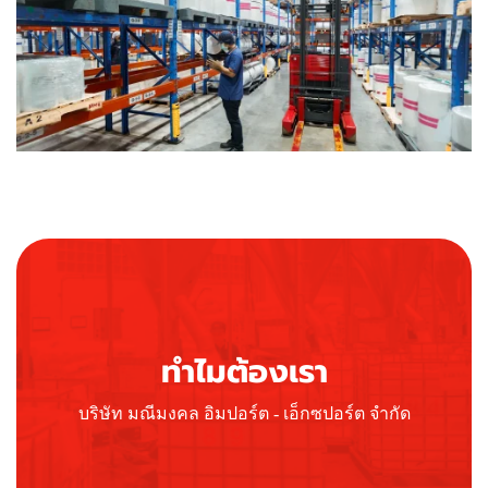
ทำไมต้องเรา
บริษัท มณีมงคล อิมปอร์ต - เอ็กซปอร์ต จำกัด