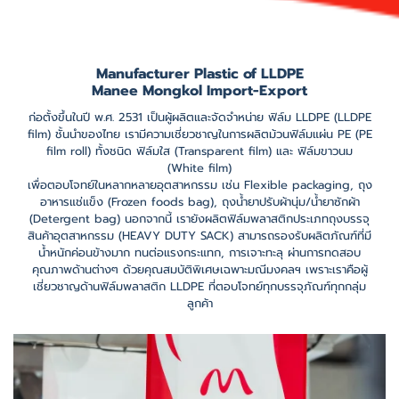
Manufacturer Plastic of LLDPE
Manee Mongkol Import-Export
ก่อตั้งขึ้นในปี พ.ศ. 2531 เป็นผู้ผลิตและจัดจำหน่าย ฟิล์ม LLDPE (LLDPE
film) ชั้นนำของไทย เรามีความเชี่ยวชาญในการผลิตม้วนฟิล์มแผ่น PE (PE
film roll) ทั้งชนิด ฟิล์มใส (Transparent film) และ ฟิล์มขาวนม
(White film)
เพื่อตอบโจทย์ในหลากหลายอุตสาหกรรม เช่น Flexible packaging, ถุง
อาหารแช่แข็ง (Frozen foods bag), ถุงน้ำยาปรับผ้านุ่ม/น้ำยาซักผ้า
(Detergent bag) นอกจากนี้ เรายังผลิตฟิล์มพลาสติกประเภทถุงบรรจุ
สินค้าอุตสาหกรรม (HEAVY DUTY SACK) สามารถรองรับผลิตภัณฑ์ที่มี
น้ำหนักค่อนข้างมาก ทนต่อแรงกระแทก, การเจาะทะลุ ผ่านการทดสอบ
คุณภาพด้านต่างๆ ด้วยคุณสมบัติพิเศษเฉพาะมณีมงคลฯ เพราะเราคือผู้
เชี่ยวชาญด้านฟิล์มพลาสติก LLDPE ที่ตอบโจทย์ทุกบรรจุภัณฑ์ทุกกลุ่ม
ลูกค้า